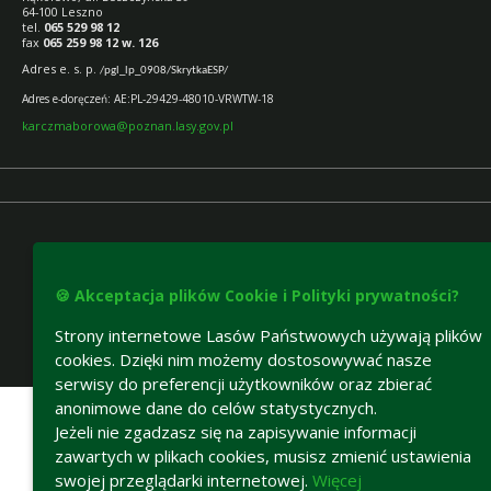
64-100 Leszno
tel.
065 529 98 12
fax
065 259 98 12 w. 126
Adres e.
s. p.
/pgl_lp_0908/SkrytkaESP/
Adres e-doręczeń: AE:PL-29429-48010-VRWTW-18
karczmaborowa@poznan.lasy.gov.pl
🍪 Akceptacja plików Cookie i Polityki prywatności?
Strony internetowe Lasów Państwowych używają plików
cookies. Dzięki nim możemy dostosowywać nasze
Deklaracja dostępności
serwisy do preferencji użytkowników oraz zbierać
anonimowe dane do celów statystycznych.
Jeżeli nie zgadzasz się na zapisywanie informacji
zawartych w plikach cookies, musisz zmienić ustawienia
swojej przeglądarki internetowej.
Więcej