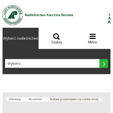
Przejdź do treści
A
Nadleśnictwo Karczma Borowa
A
A


Wybierz nadleśnictwo
Szukaj
Menu

Informacje
Aktualności
Budowa przepompowni na szkółce leśnej