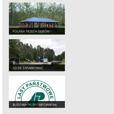
POLANA TRZECH DĘBÓW -
NOWY REGULAMIN
GDZIE ZAPARKOWAĆ
SAMOCHÓD, A GDZIE
ODPOCZĄĆ?
BUDOWA PRZEPOMPOWNI NA
SZKÓŁCE LEŚNEJ