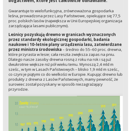
bogactwem, które jest całkowicie odnawialne.
Gwarantuje to wielofunkcyjna, zrównoważona gospodarka
leśna, prowadzona przez Lasy Państwowe, opiekujące się 77,5
proc. polskich lasów (największa w Unii Europejskiej organizacja
zarządzająca lasami publicznymi).
Leśnicy pozyskują drewno w granicach wyznaczonych
przez standardy ekologicznej gospodarki, badania
naukowe i 10-letnie plany urządzenia lasu, zatwierdzane
przez ministra środowiska
– średnio do 55–60 proc. drewna,
które przyrasta w lesie; cała reszta zwiększa zapas na pniu.
Dlatego nasze zasoby drewna rosną z roku na rok i są już
dwukrotnie większe niż pół wieku temu. Wynoszą 2,4 mld m
sześc., w tym w Lasach Państwowych – blisko 1,9 mld m sześc.,
co czyni je piątymi co do wielkości w Europie. Kupując drewno lub
produkty z drewna z Lasów Państwowych, mamy pewność, że
surowiec został pozyskany w sposób niezagrażający
przyrodzie.