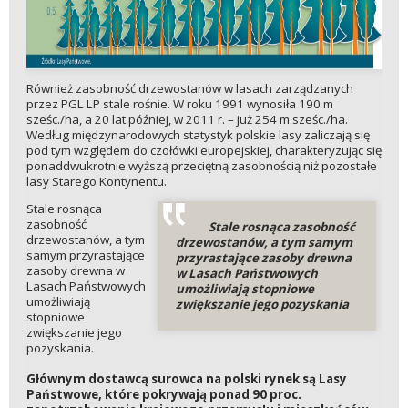
Również zasobność drzewostanów w lasach zarządzanych
przez PGL LP stale rośnie. W roku 1991 wynosiła 190 m
sześc./ha, a 20 lat później, w 2011 r. – już 254 m sześc./ha.
Według międzynarodowych statystyk polskie lasy zaliczają się
pod tym względem do czołówki europejskiej, charakteryzując się
ponaddwukrotnie wyższą przeciętną zasobnością niż pozostałe
lasy Starego Kontynentu.
Stale rosnąca
zasobność
Stale rosnąca zasobność
drzewostanów, a tym
drzewostanów, a tym samym
samym przyrastające
przyrastające zasoby drewna
zasoby drewna w
w Lasach Państwowych
Lasach Państwowych
umożliwiają stopniowe
umożliwiają
zwiększanie jego pozyskania
stopniowe
zwiększanie jego
pozyskania.
Głównym dostawcą surowca na polski rynek są Lasy
Państwowe, które pokrywają ponad 90 proc.