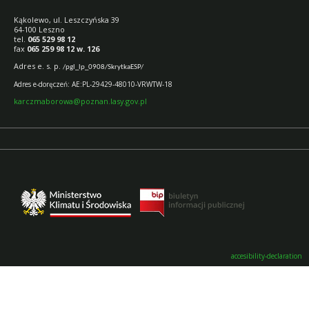
Kąkolewo, ul. Leszczyńska 39
64-100 Leszno
tel.
065 529 98 12
fax
065 259 98 12 w. 126
Adres e.
s. p.
/pgl_lp_0908/SkrytkaESP/
Adres e-doręczeń: AE:PL-29429-48010-VRWTW-18
karczmaborowa@poznan.lasy.gov.pl
accesibility-declaration