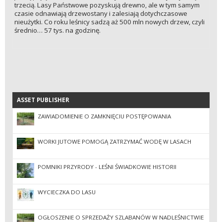
trzecią. Lasy Państwowe pozyskują drewno, ale w tym samym
czasie odnawiają drzewostany i zalesiają dotychczasowe
nieużytki. Co roku leśnicy sadzą aż 500 mln nowych drzew, czyli
średnio… 57 tys. na godzinę.
ASSET PUBLISHER
ASSET PUBLISHER
ZAWIADOMIENIE O ZAMKNIĘCIU POSTĘPOWANIA
WORKI JUTOWE POMOGĄ ZATRZYMAĆ WODĘ W LASACH
POMNIKI PRZYRODY - LEŚNI ŚWIADKOWIE HISTORII
WYCIECZKA DO LASU
OGŁOSZENIE O SPRZEDAŻY SZLABANÓW W NADLEŚNICTWIE