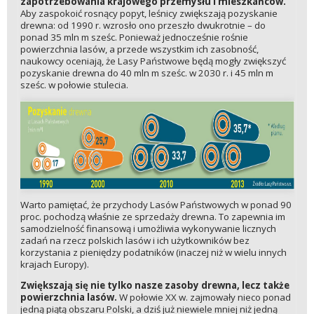
zapotrzebowania krajowego przemysłu i mieszkańców.
Aby zaspokoić rosnący popyt, leśnicy zwiększają pozyskanie
drewna: od 1990 r. wzrosło ono przeszło dwukrotnie – do
ponad 35 mln m sześc. Ponieważ jednocześnie rośnie
powierzchnia lasów, a przede wszystkim ich zasobność,
naukowcy oceniają, że Lasy Państwowe będą mogły zwiększyć
pozyskanie drewna do 40 mln m sześc. w 2030 r. i 45 mln m
sześc. w połowie stulecia.
Warto pamiętać, że przychody Lasów Państwowych w ponad 90
proc. pochodzą właśnie ze sprzedaży drewna. To zapewnia im
samodzielność finansową i umożliwia wykonywanie licznych
zadań na rzecz polskich lasów i ich użytkowników bez
korzystania z pieniędzy podatników (inaczej niż w wielu innych
krajach Europy).
Zwiększają się nie tylko nasze zasoby drewna, lecz także
powierzchnia lasów.
W połowie XX w. zajmowały nieco ponad
jedną piątą obszaru Polski, a dziś już niewiele mniej niż jedną