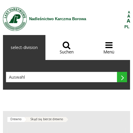
Zum Inhalt wechseln
A
A
Nadleśnictwo Karczma Borowa
A
PL


select-division
Suchen
Menü

Drewno
Skąd się bierze drewno