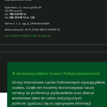
Kąkolewo, ul. Leszczyńska 39
64-100 Leszno
tel.
065 529 98 12
fax
065 259 98 12 w. 126
Adres e.
s. p.
/pgl_lp_0908/SkrytkaESP/
Adres e-doręczeń: AE:PL-29429-48010-VRWTW-18
karczmaborowa@poznan.lasy.gov.pl
🍪 Akceptacja plików Cookie i Polityki prywatności?
Strony internetowe Lasów Państwowych używają plików
cookies. Dzięki nim możemy dostosowywać nasze
Deklaracja dostępności
serwisy do preferencji użytkowników oraz zbierać
anonimowe dane do celów statystycznych.
Jeżeli nie zgadzasz się na zapisywanie informacji