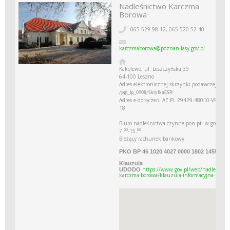
Nadleśnictwo Karczma
Borowa
065 529-98-12, 065 520-52-40
karczmaborowa@poznan.lasy.gov.pl
Kakolewo, ul. Leszczyńska 39
64-100 Leszno
Adres elektronicznej skrzynki podawczej:
/pgl_lp_0908/SkrytkaESP/
Adres e-doręczeń: AE:PL-29429-48010-VRWTW
18
Biuro nadleśnictwa czynne pon-pt w godzina
00
00
7.
-15.
Bieżący rachunek bankowy
PKO BP 46 1020 4027 0000 1802 1455 997
Klauzula
https://www.gov.pl/web/nadlesnictw
UDODO
karczma-borowa/klauzula-informacyjna-uodo