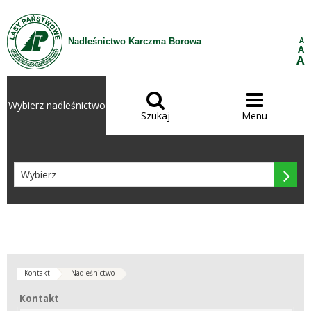
Przejdź do treści
A
Nadleśnictwo Karczma Borowa
A
A


Wybierz nadleśnictwo
Szukaj
Menu

Kontakt
Nadleśnictwo
Kontakt
Kontakt