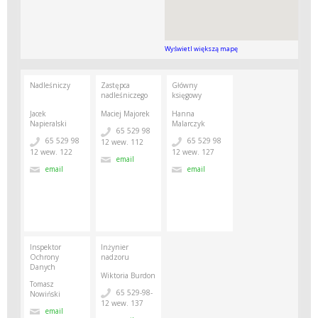
Wyświetl większą mapę
Nadleśniczy
Zastępca
Główny
nadleśniczego
księgowy
Jacek
Maciej Majorek
Hanna
Napieralski
Malarczyk
65 529 98
65 529 98
65 529 98
12 wew. 112
12 wew. 122
12 wew. 127
email
email
email
Inspektor
Inżynier
Ochrony
nadzoru
Danych
Wiktoria Burdon
Tomasz
65 529-98-
Nowiński
12 wew. 137
email